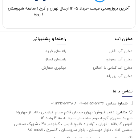
آخرین بروزرسانی قیمت -مرداد 1405
ارسال تهران و کرج 1 ساعته شهرستان
1 روزه
مخزن آب
راهنما و پشتیبانی
مخزن آب افقی
راهنمای خرید
مخزن آب عمودی
راهنمای ارسال
مخزن آب کتابی یا آسانرو
پیگیری سفارش
مخزن آب زیرپله
تماس با
ما
شماره تماس‌:
09054565736
/
09121965738
نشانی:
دفتر فروش: تهران خیابان قائم مقام فراهانی بالاتر از چهارراه
شهید مطهری کوچه دوم ساختمان سینا طبقه 4 واحد 14
آدرس کارخانه : تهران ، آزاد راه خلیج فارس ، کیلومتر 40 ، شهرک صنعتی
شمس آباد ، بلوار مهستان ، بلوار سروستان ، گلسرخ ، قطعه 85