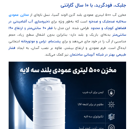
جلبک، فودگرید، با ۱۰ سال گارانتی
مخزن آب ۵۰۰ لیتری عمودی بلند آذین الوند آسیا، نسل تازه‌ای از
مخازن
عمودی
سه‌لایه ضدجلبک و ضدخزه
است که به‌طور ویژه برای
ذخیره‌سازی آب آشامیدنی در
فضاهای
کوچک و محدود
طراحی شده. این مدل با
قطر ۶۰ سانتی‌متر
و
ارتفاع ۱۹۰
سانتی‌متر
بدنه‌ای باریک و بلند دارد؛ بنابراین بدون اشغال سطح زیاد، حجم
مناسبی از آب را در خود جای می‌دهد و برای
پشت‌بام، تراس و موتورخانه
انتخابی
ایده‌آل است. فرم عمودی و ارتفاع بیشتر، علاوه بر نصب آسان، به ایجاد
فشار
طبیعی بهتر در شبکه
آبرسانی ساختمان
نیز کمک می‌کند.