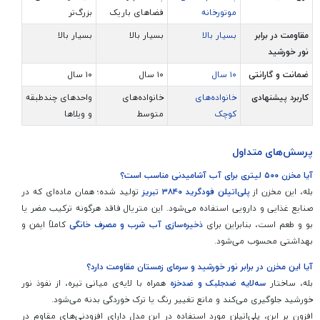
موتورخانه
فضاهای باریک
بزرگ‌تر
مقاومت در برابر
بسیار بالا
بسیار بالا
بسیار بالا
نور خورشید
ضمانت و گارانتی
۱۰ سال
۱۰ سال
۱۰ سال
کاربرد پیشنهادی
خانواده‌های
خانواده‌های
واحدهای چندطبقه
کوچک
متوسط
و ویلاها
پرسش‌های متداول
آیا مخزن ۵۰۰ لیتری برای آب آشامیدنی مناسب است؟
بله، این مخزن از
پلی‌اتیلن فودگرید ۳۸۴۰ تبریز
تولید شده؛ همان ماده‌ای که در
صنایع غذایی و دارویی استفاده می‌شود. این متریال فاقد هرگونه ترکیب مضر یا
بو و طعم است، بنابراین برای
ذخیره‌سازی آب شرب و مصرف خانگی
کاملاً ایمن و
بهداشتی محسوب می‌شود.
آیا این مخزن در برابر نور خورشید و سرمای زمستان مقاومت دارد؟
بله، ساختار
سه‌لایه ضدجلبک و ضدخزه
همراه با لایه‌ی میانی تیره، از نفوذ نور
خورشید جلوگیری می‌کند و مانع تغییر رنگ یا ترک خوردگی بدنه می‌شود.
افزون بر این، پلی‌اتیلن مورد استفاده در این مدل دارای افزودنی‌های مقاوم در