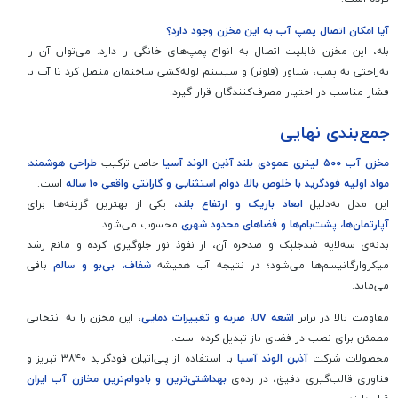
آیا امکان اتصال پمپ آب به این مخزن وجود دارد؟
بله، این مخزن قابلیت اتصال به انواع پمپ‌های خانگی را دارد. می‌توان آن را
به‌راحتی به پمپ، شناور (فلوتر) و سیستم لوله‌کشی ساختمان متصل کرد تا آب با
فشار مناسب در اختیار مصرف‌کنندگان قرار گیرد.
جمع‌بندی نهایی
مخزن آب ۵۰۰ لیتری عمودی بلند آذین الوند آسیا
حاصل ترکیب
طراحی هوشمند،
مواد اولیه فودگرید با خلوص بالا، دوام استثنایی و گارانتی واقعی ۱۰ ساله
است.
این مدل به‌دلیل
ابعاد باریک و ارتفاع بلند
، یکی از بهترین گزینه‌ها برای
آپارتمان‌ها، پشت‌بام‌ها و فضاهای محدود شهری
محسوب می‌شود.
بدنه‌ی سه‌لایه ضدجلبک و ضدخزه آن، از نفوذ نور جلوگیری کرده و مانع رشد
میکروارگانیسم‌ها می‌شود؛ در نتیجه آب همیشه
شفاف، بی‌بو و سالم
باقی
می‌ماند.
مقاومت بالا در برابر
اشعه UV، ضربه و تغییرات دمایی
، این مخزن را به انتخابی
مطمئن برای نصب در فضای باز تبدیل کرده است.
محصولات شرکت
آذین الوند آسیا
با استفاده از پلی‌اتیلن فودگرید ۳۸۴۰ تبریز و
فناوری قالب‌گیری دقیق، در رده‌ی
بهداشتی‌ترین و بادوام‌ترین مخازن آب ایران