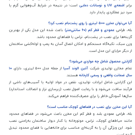
برابر
اشعه‌ی UV و نوسانات دمایی
است؛ در نتیجه در شرایط آب‌و‌هوایی گرم یا
سرد نیز عملکردی پایدار دارد.
آیا می‌توان مخزن ۵۰۰ لیتری را روی پشت‌بام نصب کرد؟
بله، طراحی
عمودی و قطر کم (۶۰ سانتی‌متر)
باعث شده این مدل یکی از بهترین
گزینه‌ها برای نصب در پشت‌بام، تراس یا فضاهای محدود باشد.
وزن سبک، تکیه‌گاه مستحکم و امکان اتصال آسان به پمپ و لوله‌کشی ساختمان
از دیگر مزایای این مدل است.
گارانتی محصول شامل چه مواردی می‌شود؟
تمام مخازن تولیدی شرکت
آذین الوند آسیا
از جمله مدل ۵۰۰ لیتری، دارای
۱۰
سال ضمانت واقعی و رسمی کارخانه
هستند.
این گارانتی شامل ایرادات تولیدی، نقص در مواد اولیه یا آسیب‌های ناشی از
فرآیند ساخت می‌شود و با رعایت اصول نصب (زیرسازی تراز و اتصالات استاندارد)
سال‌ها آسودگی خاطر را برای مصرف‌کننده فراهم می‌کند.
آیا این مخزن برای نصب در فضاهای کوچک مناسب است؟
بله، طراحی عمودی بلند و قطر کم این مخزن باعث می‌شود در فضاهای محدود
مانند حیاط‌های کوچک، تراس، موتورخانه یا کنار دیوار ساختمان به‌راحتی نصب
شود. این ویژگی آن را به گزینه‌ای مناسب برای خانه‌هایی با فضای محدود تبدیل
کرده است.