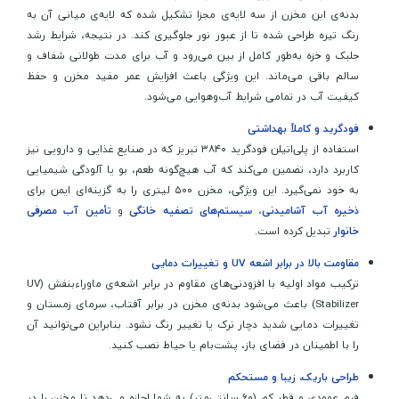
بدنه‌ی این مخزن از سه لایه‌ی مجزا تشکیل شده که لایه‌ی میانی آن به
رنگ تیره طراحی شده تا از عبور نور جلوگیری کند. در نتیجه، شرایط رشد
جلبک و خزه به‌طور کامل از بین می‌رود و آب برای مدت طولانی شفاف و
سالم باقی می‌ماند. این ویژگی باعث افزایش عمر مفید مخزن و حفظ
کیفیت آب در تمامی شرایط آب‌و‌هوایی می‌شود.
فودگرید و کاملاً بهداشتی
استفاده از پلی‌اتیلن فودگرید ۳۸۴۰ تبریز که در صنایع غذایی و دارویی نیز
کاربرد دارد، تضمین می‌کند که آب هیچ‌گونه طعم، بو یا آلودگی شیمیایی
به خود نمی‌گیرد. این ویژگی، مخزن ۵۰۰ لیتری را به گزینه‌ای ایمن برای
ذخیره آب آشامیدنی
،
سیستم‌های تصفیه خانگی
و
تأمین آب مصرفی
خانوار
تبدیل کرده است.
مقاومت بالا در برابر اشعه UV و تغییرات دمایی
ترکیب مواد اولیه با افزودنی‌های مقاوم در برابر اشعه‌ی ماوراءبنفش (UV
Stabilizer) باعث می‌شود بدنه‌ی مخزن در برابر آفتاب، سرمای زمستان و
تغییرات دمایی شدید دچار ترک یا تغییر رنگ نشود. بنابراین می‌توانید آن
را با اطمینان در فضای باز، پشت‌بام یا حیاط نصب کنید.
طراحی باریک، زیبا و مستحکم
فرم عمودی و قطر کم (۶۰ سانتی‌متر) به شما اجازه می‌دهد تا مخزن را در