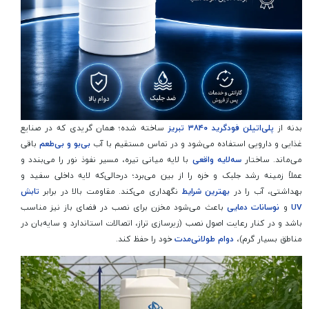
بدنه از
پلی‌اتیلن فودگرید ۳۸۴۰ تبریز
ساخته شده؛ همان گریدی که در صنایع
غذایی و دارویی استفاده می‌شود و در تماس مستقیم با آب
بی‌بو و بی‌طعم
باقی
می‌ماند. ساختار
سه‌لایه واقعی
با لایه میانی تیره، مسیر نفوذ نور را می‌بندد و
عملاً زمینه رشد جلبک و خزه را از بین می‌برد؛ درحالی‌که لایه داخلی سفید و
بهداشتی، آب را در
بهترین شرایط
نگهداری می‌کند. مقاومت بالا در برابر
تابش
UV
و
نوسانات دمایی
باعث می‌شود مخزن برای نصب در فضای باز نیز مناسب
باشد و در کنار رعایت اصول نصب (زیرسازی تراز، اتصالات استاندارد و سایه‌بان در
مناطق بسیار گرم)،
دوام طولانی‌مدت
خود را حفظ کند.