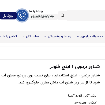
ارتباط با ما
پروفایل
09054565736
محصولات پلیمری
راهنما و پشتیبانی
نمایندگان
تماس با ما
شناور برنجی 1 اینچ فلوتر
شناور برنجی 1 اینچ استاندارد ، برای نصب روی ورودی مخزن 
شود تا از سر ریز شدن آب داخل مخزن جلوگیری کند.
برند:
آذین الوند آسیا
کدکالا: