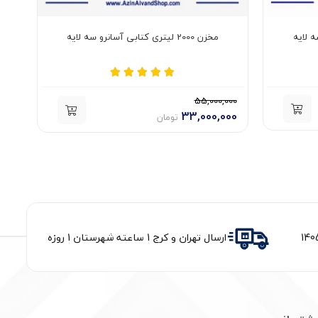
مخزن 2000 لیتری کتابی آسانرو سه لایه
000
55,000,000
000
33,000,000
تومان
ارسال تهران و کرج 1 ساعته شهرستان 1 روزه