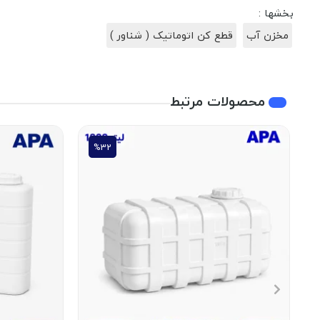
بخشها :
مخزن آب
قطع کن اتوماتیک ( شناور )
محصولات مرتبط
%32