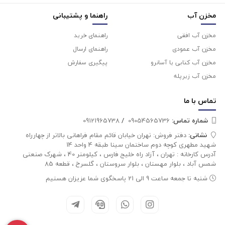
مخزن آب
راهنما و پشتیبانی
مخزن آب افقی
راهنمای خرید
مخزن آب عمودی
راهنمای ارسال
مخزن آب کتابی یا آسانرو
پیگیری سفارش
مخزن آب زیرپله
تماس با
ما
شماره تماس‌:
09054565736
/
09121965738
نشانی:
دفتر فروش: تهران خیابان قائم مقام فراهانی بالاتر از چهارراه
شهید مطهری کوچه دوم ساختمان سینا طبقه 4 واحد 14
آدرس کارخانه : تهران ، آزاد راه خلیج فارس ، کیلومتر 40 ، شهرک صنعتی
شمس آباد ، بلوار مهستان ، بلوار سروستان ، گلسرخ ، قطعه 85
شنبه تا جمعه ساعت 9 الی 21 پاسخگوی شما عزیزان هستیم