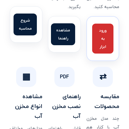
محاسبه کنید.
بگیرید.
شروع
محاسبه
مشاهده
ورود
راهنما
به
ابزار
▦
⇄
PDF
مقایسه
راهنمای
مشاهده
محصولات
نصب مخزن
انواع مخزن
آب
آب
چند مدل مخزن
آب را کنار هم
فایل راهنمای
مدل‌های مختلف