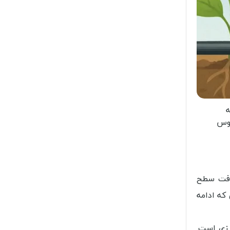
ه
ر محسوس
افت سطح
که ادامه
رزی است.