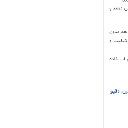
 دهند و
هم بدون
 کیفیت و
 استفاده
رن، دقیق