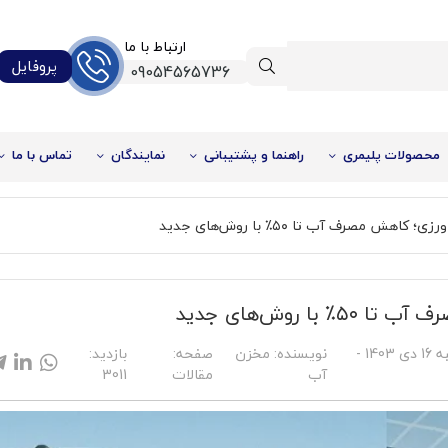
ارتباط با ما
پروفایل
09054565736
محصولات پلیمری
راهنما و پشتیبانی
نمایندگان
تماس با ما
ش مصرف آب تا ۵۰٪ با روش‌های جدید
 روش‌های جدید
یکشنبه 16 دی 1403 -
نویسنده:
مخزن
صفحه:
بازدید:
آب
مقالات
3011