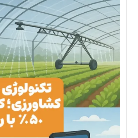
مخزن 1500 لیتری کتابی آسانرو سه لایه
0
29,000,000
تومان