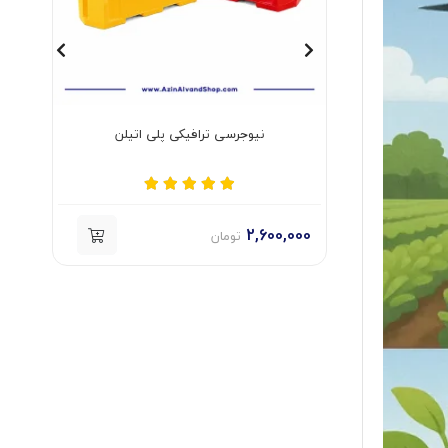
 اتیلن
بشکه ترافیکی پلی اتیلن
00
2,200,000
تومان