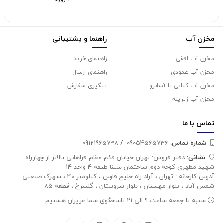
مخزن آب
راهنما و پشتیبانی
مخزن آب افقی
راهنمای خرید
مخزن آب عمودی
راهنمای ارسال
مخزن آب کتابی یا آسانرو
پیگیری سفارش
مخزن آب زیرپله
تماس با
ما
شماره تماس‌:
09054565736
/
09121965738
نشانی:
دفتر فروش: تهران خیابان قائم مقام فراهانی بالاتر از چهارراه
شهید مطهری کوچه دوم ساختمان سینا طبقه 4 واحد 14
آدرس کارخانه : تهران ، آزاد راه خلیج فارس ، کیلومتر 40 ، شهرک صنعتی
شمس آباد ، بلوار مهستان ، بلوار سروستان ، گلسرخ ، قطعه 85
شنبه تا جمعه ساعت 9 الی 21 پاسخگوی شما عزیزان هستیم