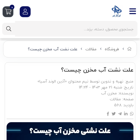
0
فروشگاه
مقالات
علت نشت آب مخزن چیست؟
علت نشت آب مخزن چیست؟
منبع: تهیه و تدوین توسط تیم محتوای «آذین الوند آسیا»
تاریخ:
شنبه 21 مهر 1403 - 14:24
نویسنده:
مخزن آب
صفحه:
مقالات
بازدید:
568