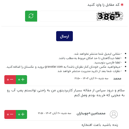
کد مقابل را وارد کنید
ارسال
- نشانی ایمیل شما منتشر نخواهد شد.
- لطفا دیدگاهتان تا حد امکان مربوط به مطلب باشد.
- لطفا فارسی بنویسید.
- میخواهید عکس خودتان کنار نظرتان باشد؟ به
gravatar.com
بروید و عکستان را اضافه کنید.
- نظرات شما بعد از تایید مدیریت منتشر خواهد شد
محمد
سه شنبه 20 آبان 1404 - 21:50
0
0
سلام و درود سپاس از مقاله بسیار کاربردیتون من به راحتی توانستم پمپ آب رو
به مخزنی که خریده بودم وصل کنم
محمدامین+چوبداران
سه شنبه 20 آبان 1404 - 21:51
0
0
زنده باشید باعث افتخاره