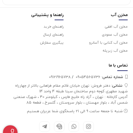
مخزن آب
راهنما و پشتیبانی
مخزن آب افقی
راهنمای خرید
مخزن آب عمودی
راهنمای ارسال
مخزن آب کتابی یا آسانرو
پیگیری سفارش
مخزن آب زیرپله
تماس با
ما
شماره تماس‌:
09054565736
/
09121965738
نشانی:
دفتر فروش: تهران خیابان قائم مقام فراهانی بالاتر از چهارراه
شهید مطهری کوچه دوم ساختمان سینا طبقه 4 واحد 14
آدرس کارخانه : تهران ، آزاد راه خلیج فارس ، کیلومتر 40 ، شهرک صنعتی
شمس آباد ، بلوار مهستان ، بلوار سروستان ، گلسرخ ، قطعه 85
شنبه تا جمعه ساعت 9 الی 21 پاسخگوی شما عزیزان هستیم