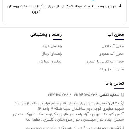
آخرین بروزرسانی قیمت -مرداد 1405
ارسال تهران و کرج 1 ساعته شهرستان
1 روزه
مخزن آب
راهنما و پشتیبانی
مخزن آب افقی
راهنمای خرید
مخزن آب عمودی
راهنمای ارسال
مخزن آب کتابی یا آسانرو
پیگیری سفارش
مخزن آب زیرپله
تماس با
ما
شماره تماس‌:
09054565736
/
09121965738
نشانی:
دفتر فروش: تهران خیابان قائم مقام فراهانی بالاتر از چهارراه
شهید مطهری کوچه دوم ساختمان سینا طبقه 4 واحد 14
آدرس کارخانه : تهران ، آزاد راه خلیج فارس ، کیلومتر 40 ، شهرک صنعتی
شمس آباد ، بلوار مهستان ، بلوار سروستان ، گلسرخ ، قطعه 85
شنبه تا جمعه ساعت 9 الی 21 پاسخگوی شما عزیزان هستیم