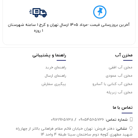
آخرین بروزرسانی قیمت -مرداد 1405
ارسال تهران و کرج 1 ساعته شهرستان
1 روزه
مخزن آب
راهنما و پشتیبانی
مخزن آب افقی
راهنمای خرید
مخزن آب عمودی
راهنمای ارسال
مخزن آب کتابی یا آسانرو
پیگیری سفارش
مخزن آب زیرپله
تماس با
ما
شماره تماس‌:
09054565736
/
09121965738
نشانی:
دفتر فروش: تهران خیابان قائم مقام فراهانی بالاتر از چهارراه
شهید مطهری کوچه دوم ساختمان سینا طبقه 4 واحد 14