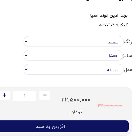
برند:
آذین الوند آسیا
کدکالا:
رنگ
سایز
مدل
22,500,000
34,000,000
تومان
افزودن به سبد