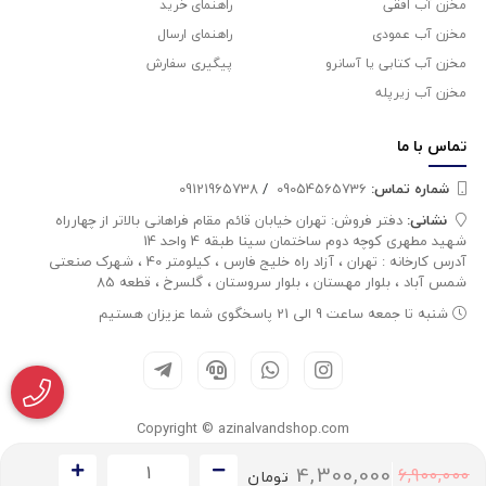
مخزن آب افقی
راهنمای خرید
مخزن آب عمودی
راهنمای ارسال
مخزن آب کتابی یا آسانرو
پیگیری سفارش
مخزن آب زیرپله
تماس با
ما
شماره تماس‌:
09054565736
/
09121965738
نشانی:
دفتر فروش: تهران خیابان قائم مقام فراهانی بالاتر از چهارراه
شهید مطهری کوچه دوم ساختمان سینا طبقه 4 واحد 14
آدرس کارخانه : تهران ، آزاد راه خلیج فارس ، کیلومتر 40 ، شهرک صنعتی
شمس آباد ، بلوار مهستان ، بلوار سروستان ، گلسرخ ، قطعه 85
شنبه تا جمعه ساعت 9 الی 21 پاسخگوی شما عزیزان هستیم
Copyright © azinalvandshop.com
4,300,000
6,900,000
تومان