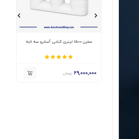
مخزن 500 لیتری کتابی آسانرو سه لایه
000
18,500,000
تومان