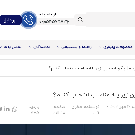
ارتباط با ما
پروفایل
09054565736
محصولات پلیمری
راهنما و پشتیبانی
نمایندگان
تماس با ما
له | چگونه مخزن زیر پله مناسب انتخاب کنیم؟
ن زیر پله مناسب انتخاب کنیم؟
%32
دوشنبه 16 مهر 1403 -
نویسنده:
مخزن
صفحه:
بازدید:
آب
مقالات
535