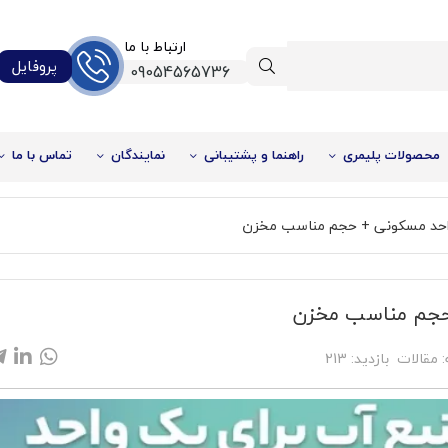
ارتباط با ما
پروفایل
09054565736
محصولات پلیمری
راهنما و پشتیبانی
نمایندگان
تماس با ما
احد مسکونی + حجم مناسب مخزن
 حجم مناسب مخزن
%32
:
مقالات
بازدید:
213