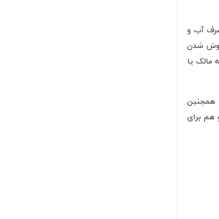
رف آب و
اموش شدن
 مالک یا
همچنین
 هم برای