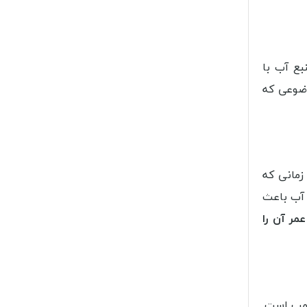
بع آب با
وضوعی که
زمانی که
 آب باعث
مر آن را
پمپ است.