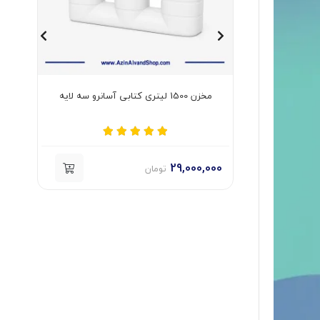
مخزن 500 لیتری کتابی آسانرو سه لایه
000
18,500,000
تومان