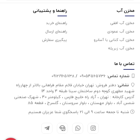
مخزن آب
راهنما و پشتیبانی
مخزن آب افقی
راهنمای خرید
مخزن آب عمودی
راهنمای ارسال
مخزن آب کتابی یا آسانرو
پیگیری سفارش
مخزن آب زیرپله
تماس با
ما
شماره تماس‌:
09054565736
/
09121965738
نشانی:
دفتر فروش: تهران خیابان قائم مقام فراهانی بالاتر از چهارراه
شهید مطهری کوچه دوم ساختمان سینا طبقه 4 واحد 14
آدرس کارخانه : تهران ، آزاد راه خلیج فارس ، کیلومتر 40 ، شهرک صنعتی
شمس آباد ، بلوار مهستان ، بلوار سروستان ، گلسرخ ، قطعه 85
شنبه تا جمعه ساعت 9 الی 21 پاسخگوی شما عزیزان هستیم